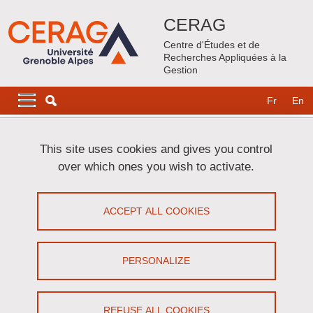
Skip to main content
Cookies management
CERAG
Centre d'Études et de
Recherches Appliquées à la
Gestion
Navigation principale
Navigation principale mobile
Fr
En
Breadcrumb
Home
Research Projects
Contrats IRGA
This site uses cookies and gives you control
over which ones you wish to activate.
Initiatives de Recherche Grenoble
Alpes (IRGA)
ACCEPT ALL COOKIES
Share on Facebook
Share on LinkedIn
Print
Share
PERSONALIZE
Share this page URL
REFUSE ALL COOKIES