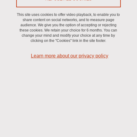
Les Initiatives de Recherche à Grenoble Alpes (IRGA) de
l’Université Grenoble Alpes ont pour objectif d’inciter au
This site uses cookies to offer video playback, to enable you to
share content on social networks, and to measure page
développement de projets de recherche et d’innovation
audience. We give you the option of accepting or rejecting
issus des laboratoires de l’UGA afin d’accompagner les
these cookies. We retain your choice for 6 months. You can
change your mind and modify your choice at any time by
scientifiques dans leur projet de recherche et de
clicking on the "Cookies" link in the site footer.
contribuer à la politique scientifique, à l’impact socio-
économique et culturel ainsi qu’à la politique
Learn more about our privacy policy
internationale du site.
Ces
appels à projets annuels
sont préparés au sein de la Vice-
Présidence Recherche et Innovation et de la Vice-Présidence
Relations Internationales. Ils font l’objet d’une concertation menée
par la Commission de la Recherche (CR) du Conseil Académique
(CAc) de l’UGA, en particulier avec le groupe de travail sur
l’accompagnement des projets de recherche.