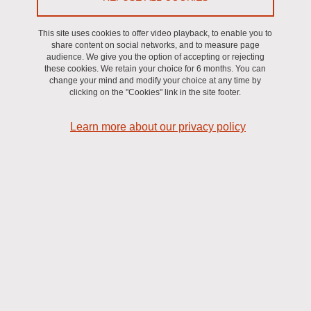
From May 21, 2024 to May 25, 2024
This site uses cookies to offer video playback, to enable you to
share content on social networks, and to measure page
audience. We give you the option of accepting or rejecting
these cookies. We retain your choice for 6 months. You can
change your mind and modify your choice at any time by
clicking on the "Cookies" link in the site footer.
Learn more about our privacy policy
Dans le cadre de son projet d'invitation de conférenciers
internationaux au bénéfice des ses doctorants,
l’École Doctorale
en Science de Gestion
annonce la visite de
Mathieu Lajante
(Toronto Metropolitan University) à Grenoble
du 21 au 25 mai
2024
. Il est spécialisé dans les émotions clients/consommateurs et
dans la psychophysiologie appliquée à la recherche en marketing.
Il a publié des articles dans des revues de marketing et de
psychologie de premier plan. Lors de sa venue, 3 évènements
sont proposés dont un exclusivement pour les doctorants de
l'EDSG.