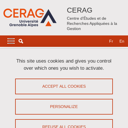
Skip to main content
Cookies management
CERAG
Centre d'Études et de
Recherches Appliquées à la
Gestion
Navigation principale
Navigation principale mobile
Fr
En
Breadcrumb
Home
This site uses cookies and gives you control
over which ones you wish to activate.
Visite de Mathieu Lajante
ACCEPT ALL COOKIES
Share on Facebook
Share on LinkedIn
Print
Share
Share this page URL
PERSONALIZE
Atelier
REFUSE ALL COOKIES