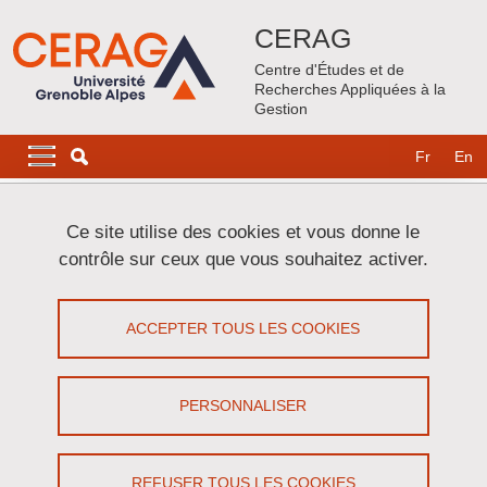
Aller au contenu principal
Gestion des cookies
CERAG
Centre d'Études et de
Recherches Appliquées à la
Gestion
Navigation principale
Navigation principale mobile
Fr
En
Fil d'Ariane
Accueil
Projets de Recherche
Contrats France 2030
Ce site utilise des cookies et vous donne le
PEPR eNSEMBLE - collaboration numérique
contrôle sur ceux que vous souhaitez activer.
PEPR eNSEMBLE - collaboration
ACCEPTER TOUS LES COOKIES
numérique (2)
Partager sur Facebook
Partager sur LinkedIn
PERSONNALISER
Imprimer
Partager
Partager l'URL de cette page
REFUSER TOUS LES COOKIES