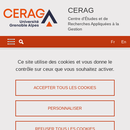
Aller au contenu principal
Gestion des cookies
CERAG
Centre d'Études et de
Recherches Appliquées à la
Gestion
Navigation principale
Navigation principale mobile
Fr
En
Lignes
Ce site utilise des cookies et vous donne le
Carrousel
contrôle sur ceux que vous souhaitez activer.
 / 4
2 / 4
t
vant
Précédent
Stop
Suivant
ACCEPTER TOUS LES COOKIES
Comment les holdings s
PERSONNALISER
un outil central du capit
français
REFUSER TOUS LES COOKIES