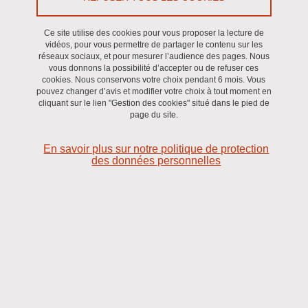
The conversation
En savoir plus
Ce site utilise des cookies pour vous proposer la lecture de
vidéos, pour vous permettre de partager le contenu sur les
réseaux sociaux, et pour mesurer l’audience des pages. Nous
vous donnons la possibilité d’accepter ou de refuser ces
omme mise en dispositif
cookies. Nous conservons votre choix pendant 6 mois. Vous
pouvez changer d’avis et modifier votre choix à tout moment en
cliquant sur le lien "Gestion des cookies" situé dans le pied de
page du site.
En savoir plus sur notre politique de protection
des données personnelles
A propos de nous
Le CERAG œuvre à construire un collectif de
chercheur·es qui mettent les sciences de gestion