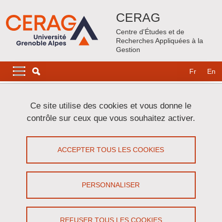
Aller au contenu principal
Gestion des cookies
CERAG
Centre d'Études et de
Recherches Appliquées à la
Gestion
Navigation principale
Navigation principale mobile
Fr
En
Fil d'Ariane
Accueil
Ce site utilise des cookies et vous donne le
contrôle sur ceux que vous souhaitez activer.
Constantin FOREAU
ACCEPTER TOUS LES COOKIES
Partager sur Facebook
Partager sur LinkedIn
Imprimer
Partager
Partager l'URL de cette page
PERSONNALISER
Soutenance
REFUSER TOUS LES COOKIES