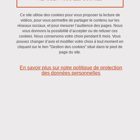
Le 28 novembre 2024
Ce site utilise des cookies pour vous proposer la lecture de
vidéos, pour vous permettre de partager le contenu sur les
réseaux sociaux, et pour mesurer l’audience des pages. Nous
vous donnons la possibilité d’accepter ou de refuser ces
cookies. Nous conservons votre choix pendant 6 mois. Vous
pouvez changer d’avis et modifier votre choix à tout moment en
cliquant sur le lien "Gestion des cookies" situé dans le pied de
page du site.
En savoir plus sur notre politique de protection
des données personnelles
Les nouveaux télétravailleurs et la santé au travail, un
enjeu de santé publique ? Problématiques de mal-être au
travail et de prévention des risques psycho-sociaux.
Composition du jury