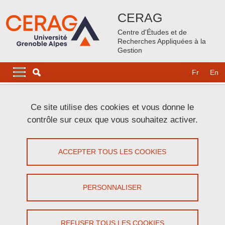
Aller au contenu principal
Gestion des cookies
CERAG
Centre d'Études et de
Recherches Appliquées à la
Gestion
Navigation principale
Navigation principale mobile
Fr
En
Fil d'Ariane
Accueil
Ce site utilise des cookies et vous donne le
contrôle sur ceux que vous souhaitez activer.
Alice MONNIER
ACCEPTER TOUS LES COOKIES
Partager sur Facebook
Partager sur LinkedIn
Imprimer
Partager
Partager l'URL de cette page
PERSONNALISER
Soutenance
REFUSER TOUS LES COOKIES