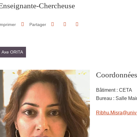
Enseignante-Chercheuse
Partager sur Facebook
Partager sur LinkedIn
Imprimer
Partager
Partager l'URL de cette page
Axe ORITA
Coordonnée
Bâtiment : CETA
Bureau : Salle Ma
Ribhu.Misra@univ-