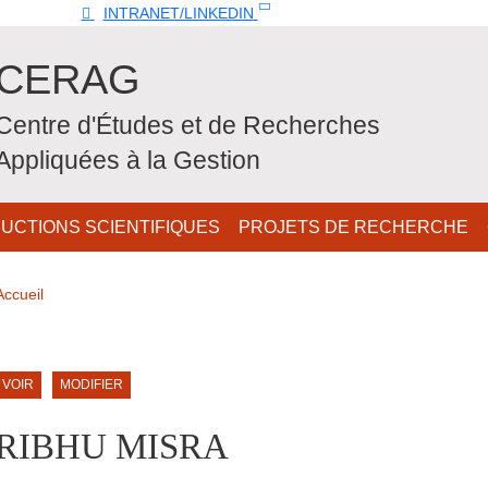
Top
INTRANET/LINKEDIN
CERAG
Centre d'Études et de Recherches
Appliquées à la Gestion
UCTIONS SCIENTIFIQUES
PROJETS DE RECHERCHE
Fil d'Ariane
Accueil
ale Sidebar (users/bibcite)
Onglets principaux
VOIR
MODIFIER
RIBHU MISRA