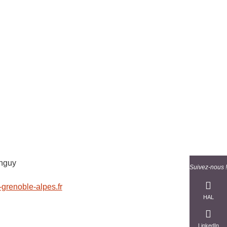
s
inguy
Suivez-nous !
grenoble-alpes.fr
HAL
LinkedIn