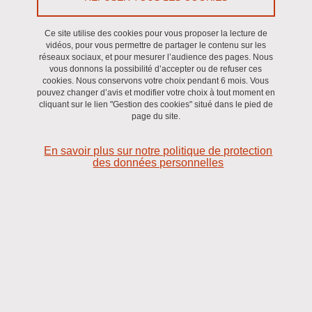
Ce site utilise des cookies pour vous proposer la lecture de
vidéos, pour vous permettre de partager le contenu sur les
réseaux sociaux, et pour mesurer l’audience des pages. Nous
vous donnons la possibilité d’accepter ou de refuser ces
cookies. Nous conservons votre choix pendant 6 mois. Vous
pouvez changer d’avis et modifier votre choix à tout moment en
cliquant sur le lien "Gestion des cookies" situé dans le pied de
page du site.
Image de jcomp sur Freepik
En savoir plus sur notre politique de protection
des données personnelles
Valeur et transmission de l'exploitation agricole : regards
croisés de l'économie et de la sociologie
Objectif
L’objectif du projet est de contribuer à la connaissance scientifique
et d’
apporter des éclairages nouveaux aux professionnels