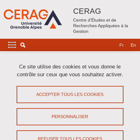
Aller au contenu principal
Gestion des cookies
CERAG
Centre d'Études et de
Recherches Appliquées à la
Gestion
Navigation principale
Navigation principale mobile
Fr
En
Fil d'Ariane
Accueil
Ce site utilise des cookies et vous donne le
contrôle sur ceux que vous souhaitez activer.
FARM_VALUE
ACCEPTER TOUS LES COOKIES
Partager sur Facebook
Partager sur LinkedIn
Imprimer
Partager
Partager l'URL de cette page
PERSONNALISER
Contrat ANR terminé
REFUSER TOUS LES COOKIES