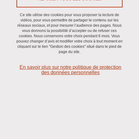
Étude de l'impact des chatbots de recrutement sur les
recruteurs et les candidats.
Ce site utilise des cookies pour vous proposer la lecture de
vidéos, pour vous permettre de partager le contenu sur les
réseaux sociaux, et pour mesurer l’audience des pages. Nous
Dans un contexte de déploiement massif des outils de recrutement
vous donnons la possibilité d’accepter ou de refuser ces
cookies. Nous conservons votre choix pendant 6 mois. Vous
recourant à l’intelligence artificielle (IA), nombreuses sont les
pouvez changer d’avis et modifier votre choix à tout moment en
organisations qui adoptent ou prévoient d’adopter des chatbots de
cliquant sur le lien "Gestion des cookies" situé dans le pied de
page du site.
recrutement. Notre projet ambitionne d’étudier leur impact sur les
différentes catégories d’individus confrontés aux outils intégrant de
En savoir plus sur notre politique de protection
l’IA, à travers une méthodologie mixte combinant l’analyse de
des données personnelles
données qualitatives et quantitatives :
- les first parties (dans notre projet les recruteurs), c’est-à-dire les
individus qui travaillent ou collaborent avec les outils IA dédiés au
recrutement pour prendre des décisions qui affectent d’autres
individus.
- les second parties (dans notre projet les candidats), c’est-à-dire
les individus qui vivent, travaillent et sont directement affectés par
les outils IA dédiés au recrutement.