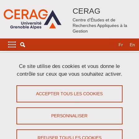
Aller au contenu principal
Gestion des cookies
CERAG
Centre d'Études et de
Recherches Appliquées à la
Gestion
Navigation principale
Navigation principale mobile
Fr
En
Fil d'Ariane
Accueil
Doctorat et HDR
Contrats Doctoraux
Ce site utilise des cookies et vous donne le
Contrat doctoral IDEX BOTRAPP
contrôle sur ceux que vous souhaitez activer.
Contrat doctoral IDEX BOTRAPP
ACCEPTER TOUS LES COOKIES
Partager sur Facebook
Partager sur LinkedIn
Imprimer
Partager
Partager l'URL de cette page
PERSONNALISER
REFUSER TOUS LES COOKIES