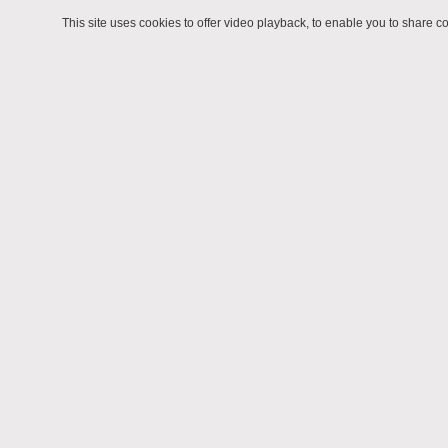
This site uses cookies to offer video playback, to enable you to share 
From October 16, 2019 to October 18, 2019
De la créativité à l’innovation : paradoxes,
enjeux théoriques, pédagogie et défis
managériaux - 17 et 18 octobre
La recherche en sciences de gestion indique que créativité et
innovation sont liées positivement (Sarooghi, Libaers, et
Burkemper, 2015). Toutefois ces recherches relèvent aussi un vide
dans la compréhension de ce lien, notamment au niveau du rôle
de la créativité dans l’innovation et les processus créatifs