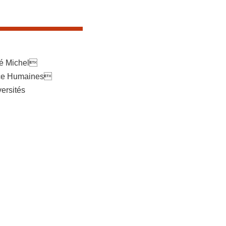
ré Michel
nce Humaines
ersités