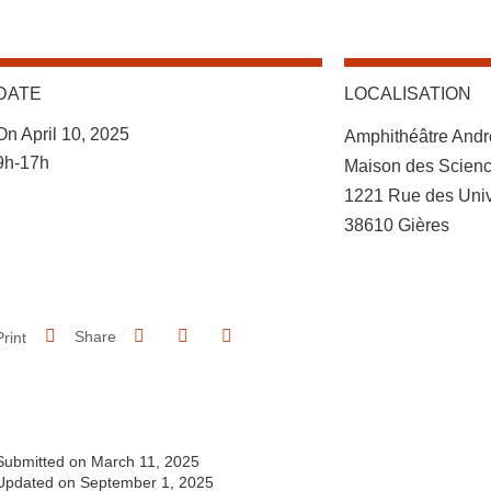
DATE
LOCALISATION
Complément lieu
On April 10, 2025
Amphithéâtre And
Complément date
9h-17h
Maison des Scie
1221 Rue des Univ
38610 Gières
Share on Facebook
Share on LinkedIn
Print
Share
Share this page URL
Submitted on March 11, 2025
Updated on September 1, 2025