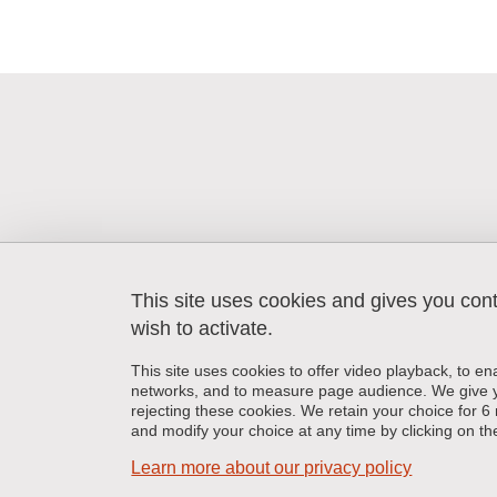
This site uses cookies and gives you con
wish to activate.
Laboratoire CERAG
Université Grenoble Alpes
This site uses cookies to offer video playback, to en
150, rue de la Chimie
networks, and to measure page audience. We give yo
38400 Saint Martin d'Hères
rejecting these cookies. We retain your choice for
+33 (0)4 57 04 10 80
and modify your choice at any time by clicking on the 
Learn more about our privacy policy