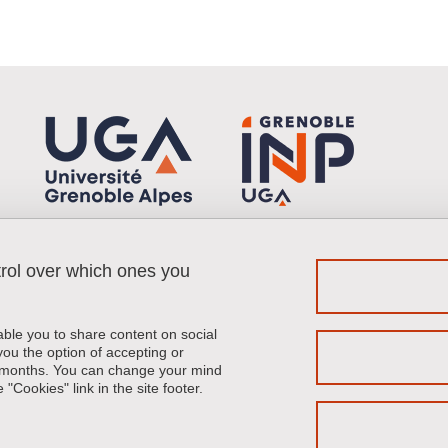
trol over which ones you
Menu footer
Fol
Contact
Sitemap
able you to share content on social
Credits
u the option of accepting or
 6 months. You can change your mind
Legal notices
"Cookies" link in the site footer.
Personal details
Website accessibility: not compliant
Cookies