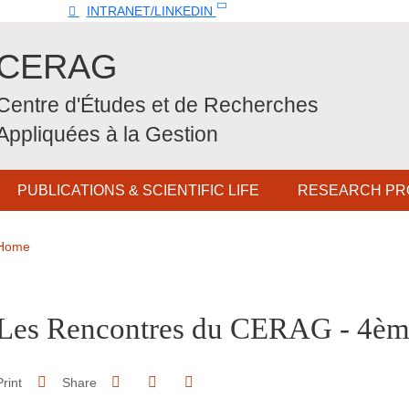
Top
INTRANET/LINKEDIN
CERAG
Centre d'Études et de Recherches
Appliquées à la Gestion
PUBLICATIONS & SCIENTIFIC LIFE
RESEARCH PR
Breadcrumb
Home
pale Sidebar
Les Rencontres du CERAG - 4èm
Share on Facebook
Share on LinkedIn
Print
Share
Share this page URL