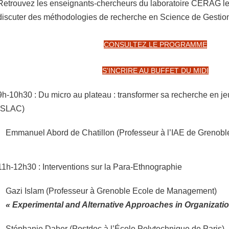
Retrouvez les enseignants-chercheurs du laboratoire CERAG le 
discuter des méthodologies de recherche en Science de Gestion
CONSULTEZ LE PROGRAMME
S'INCRIRE AU BUFFET DU MIDI
9h-10h30 : Du micro au plateau : transformer sa recherche en jeu
(SLAC)
Emmanuel Abord de Chatillon (Professeur à l’IAE de Grenobl
11h-12h30 : Interventions sur la Para-Ethnographie
Gazi Islam (Professeur à Grenoble Ecole de Management)
« Experimental and Alternative Approaches in Organizati
Stéphanie Daher (Postdoc à l’École Polytechnique de Paris)